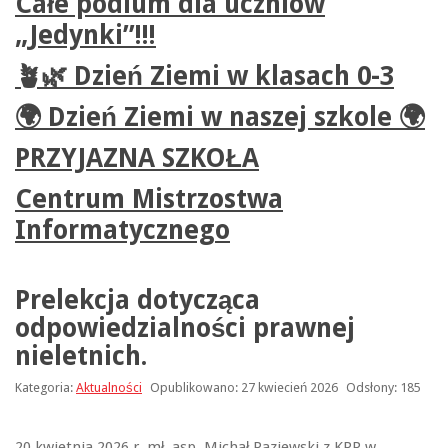
Całe podium dla uczniów
„Jedynki”!!!
🪴🌿 Dzień Ziemi w klasach 0-3
🌍 Dzień Ziemi w naszej szkole 🌍
PRZYJAZNA SZKOŁA
Centrum Mistrzostwa
Informatycznego
Prelekcja dotycząca
odpowiedzialności prawnej
nieletnich.
Kategoria:
Aktualności
Opublikowano: 27 kwiecień 2026
Odsłony: 185
20 kwietnia 2026 r. mł. asp. Michał Paziewski z KPP w