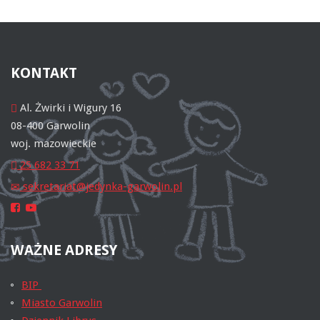
KONTAKT
Al. Żwirki i Wigury 16
08-400 Garwolin
woj. mazowieckie
25 682 33 71
sekretariat@jedynka-garwolin.pl
WAŻNE
ADRESY
BIP
Miasto Garwolin